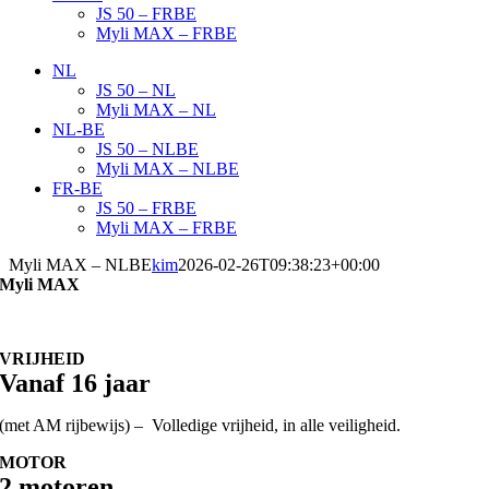
JS 50 – FRBE
Myli MAX – FRBE
NL
JS 50 – NL
Myli MAX – NL
NL-BE
JS 50 – NLBE
Myli MAX – NLBE
FR-BE
JS 50 – FRBE
Myli MAX – FRBE
Myli MAX – NLBE
kim
2026-02-26T09:38:23+00:00
Myli MAX
De brommobiel ontworpen voor jouw dagelijks leven
VRIJHEID
Vanaf 16 jaar
(met AM rijbewijs) – Volledige vrijheid, in alle veiligheid.
MOTOR
2 motoren