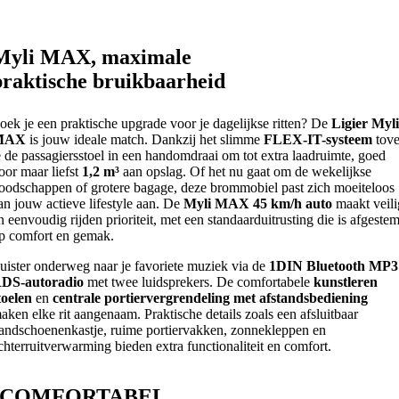
Myli MAX, maximale
praktische bruikbaarheid
oek je een praktische upgrade voor je dagelijkse ritten? De
Ligier Myl
MAX
is jouw ideale match. Dankzij het slimme
FLEX-IT-systeem
tove
e de passagiersstoel in een handomdraai om tot extra laadruimte, goed
oor maar liefst
1,2 m³
aan opslag. Of het nu gaat om de wekelijkse
oodschappen of grotere bagage, deze brommobiel past zich moeiteloos
an jouw actieve lifestyle aan. De
Myli MAX 45 km/h auto
maakt veili
n eenvoudig rijden prioriteit, met een standaarduitrusting die is afgeste
p comfort en gemak.
uister onderweg naar je favoriete muziek via de
1DIN Bluetooth MP3
DS-autoradio
met twee luidsprekers. De comfortabele
kunstleren
toelen
en
centrale
portiervergrendeling met afstandsbediening
aken elke rit aangenaam. Praktische details zoals een afsluitbaar
andschoenenkastje, ruime portiervakken, zonnekleppen en
chterruitverwarming bieden extra functionaliteit en comfort.
COMFORTABEL