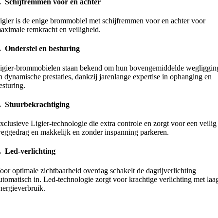
1.
Schijfremmen voor en achter
igier is de enige brommobiel met schijfremmen voor en achter voor
aximale remkracht en veiligheid.
2.
Onderstel en besturing
igier-brommobielen staan bekend om hun bovengemiddelde wegliggin
n dynamische prestaties, dankzij jarenlange expertise in ophanging en
esturing.
3.
Stuurbekrachtiging
xclusieve Ligier-technologie die extra controle en zorgt voor een veilig
eggedrag en makkelijk en zonder inspanning parkeren.
.
Led-verlichting
oor optimale zichtbaarheid overdag schakelt de dagrijverlichting
utomatisch in. Led-technologie zorgt voor krachtige verlichting met laa
nergieverbruik.